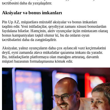
təcrübəsini daha da yaxşılaşdırır.
Aksiyalar və bonus imkanları
Pin Up AZ, müştərilərə müxtəlif aksiyalar və bonus imkanları
təqdim edir. Yeni istifadəçilər, qeydiyyat zamanı xüsusi bonuslardan
faydalana bilərlər. Həmçinin, aktiv oyunçular üçün müntəzəm olaraq
bonus kampaniyaları təşkil olunur ki, bu da onların oyun
təcrübələrini daha da zənginləşdirir.
Aksiyalar, yalnız oyunçuların daha çox əyləncəli vaxt keçirmələrini
deyil, eyni zamanda əlavə mükafatlar qazanma imkanı da yaradır.
Bu, istifadəçilərin platformaya olan marağını artıraraq, davamlı
müştəri bazasının formalaşmasına kömək edir.