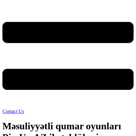
Contact Us
Məsuliyyətli qumar oyunları