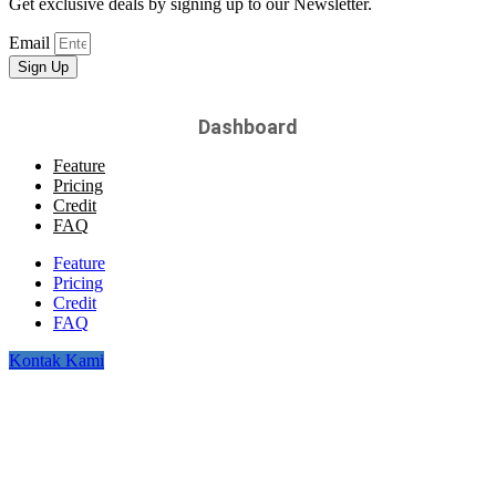
Get exclusive deals by signing up to our Newsletter.
Email
Sign Up
Dashboard
Feature
Pricing
Credit
FAQ
Feature
Pricing
Credit
FAQ
Kontak Kami