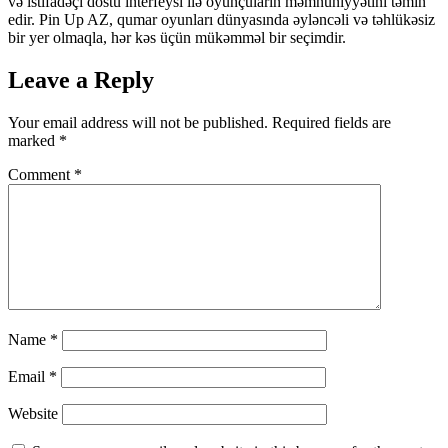
və istifadəçi dostu interfeysi ilə oyunçuların məmnuniyyətini təmin
edir. Pin Up AZ, qumar oyunları dünyasında əyləncəli və təhlükəsiz
bir yer olmaqla, hər kəs üçün mükəmməl bir seçimdir.
Leave a Reply
Your email address will not be published.
Required fields are
marked
*
Comment
*
Name
*
Email
*
Website