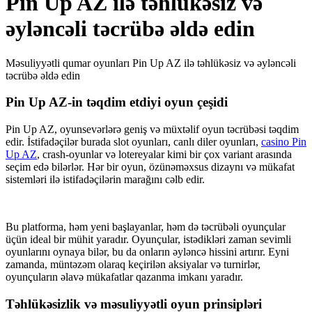
Pin Up AZ ilə təhlükəsiz və
əyləncəli təcrübə əldə edin
Məsuliyyətli qumar oyunları Pin Up AZ ilə təhlükəsiz və əyləncəli
təcrübə əldə edin
Pin Up AZ-in təqdim etdiyi oyun çeşidi
Pin Up AZ, oyunsevərlərə geniş və müxtəlif oyun təcrübəsi təqdim
edir. İstifadəçilər burada slot oyunları, canlı diler oyunları,
casino Pin
Up AZ
, crash-oyunlar və lotereyalar kimi bir çox variant arasında
seçim edə bilərlər. Hər bir oyun, özünəməxsus dizaynı və mükafat
sistemləri ilə istifadəçilərin marağını cəlb edir.
Bu platforma, həm yeni başlayanlar, həm də təcrübəli oyunçular
üçün ideal bir mühit yaradır. Oyunçular, istədikləri zaman sevimli
oyunlarını oynaya bilər, bu da onların əyləncə hissini artırır. Eyni
zamanda, müntəzəm olaraq keçirilən aksiyalar və turnirlər,
oyunçuların əlavə mükafatlar qazanma imkanı yaradır.
Təhlükəsizlik və məsuliyyətli oyun prinsipləri