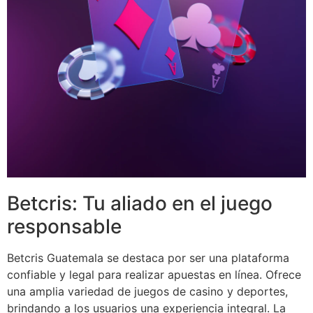
Betcris: Tu aliado en el juego
responsable
Betcris Guatemala se destaca por ser una plataforma
confiable y legal para realizar apuestas en línea. Ofrece
una amplia variedad de juegos de casino y deportes,
brindando a los usuarios una experiencia integral. La