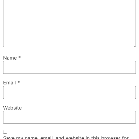
Name
*
Email
*
Website
Save my name, email, and website in this browser for