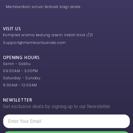
Memberikan solusi terbaik bagi anda.
VISIT US
Komplek wisma kedung asem indah blok i/21
Support@membantuanda.com
OPENING HOURS
Senin - Sabtu:
09:00AM - 3:00PM
Saturday - Sunday:
9:00AM - 12:00AM
NEWSLETTER
Get exclusive deals by signing up to our Newsletter.