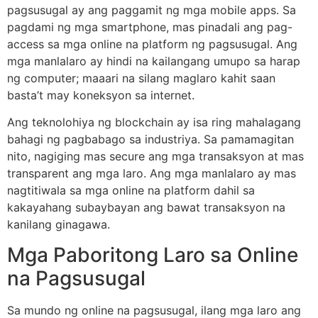
pagsusugal ay ang paggamit ng mga mobile apps. Sa
pagdami ng mga smartphone, mas pinadali ang pag-
access sa mga online na platform ng pagsusugal. Ang
mga manlalaro ay hindi na kailangang umupo sa harap
ng computer; maaari na silang maglaro kahit saan
basta’t may koneksyon sa internet.
Ang teknolohiya ng blockchain ay isa ring mahalagang
bahagi ng pagbabago sa industriya. Sa pamamagitan
nito, nagiging mas secure ang mga transaksyon at mas
transparent ang mga laro. Ang mga manlalaro ay mas
nagtitiwala sa mga online na platform dahil sa
kakayahang subaybayan ang bawat transaksyon na
kanilang ginagawa.
Mga Paboritong Laro sa Online
na Pagsusugal
Sa mundo ng online na pagsusugal, ilang mga laro ang