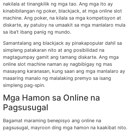
nakilala at tinangkilik ng mga tao. Ang mga ito ay
kinabibilangan ng poker, blackjack, at mga online slot
machine. Ang poker, na kilala sa mga kompetisyon at
diskarte, ay patuloy na umaakit sa mga manlalaro mula
sa iba’t ibang panig ng mundo.
Samantalang ang blackjack ay pinakapopular dahil sa
simpleng patakaran nito at ang posibilidad na
magtagumpay gamit ang tamang diskarte. Ang mga
online slot machine naman ay nagbibigay ng mas
masayang karanasan, kung saan ang mga manlalaro ay
maaaring manalo ng malalaking premyo sa isang
simpleng pag-spin.
Mga Hamon sa Online na
Pagsusugal
Bagamat maraming benepisyo ang online na
pagsusugal, mayroon ding mga hamon na kaakibat nito.