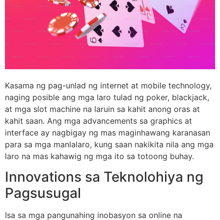
Kasama ng pag-unlad ng internet at mobile technology,
naging posible ang mga laro tulad ng poker, blackjack,
at mga slot machine na laruin sa kahit anong oras at
kahit saan. Ang mga advancements sa graphics at
interface ay nagbigay ng mas maginhawang karanasan
para sa mga manlalaro, kung saan nakikita nila ang mga
laro na mas kahawig ng mga ito sa totoong buhay.
Innovations sa Teknolohiya ng
Pagsusugal
Isa sa mga pangunahing inobasyon sa online na