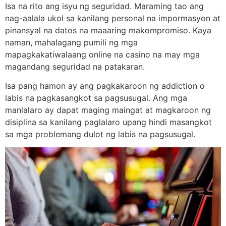
Isa na rito ang isyu ng seguridad. Maraming tao ang
nag-aalala ukol sa kanilang personal na impormasyon at
pinansyal na datos na maaaring makompromiso. Kaya
naman, mahalagang pumili ng mga
mapagkakatiwalaang online na casino na may mga
magandang seguridad na patakaran.
Isa pang hamon ay ang pagkakaroon ng addiction o
labis na pagkasangkot sa pagsusugal. Ang mga
manlalaro ay dapat maging maingat at magkaroon ng
disiplina sa kanilang paglalaro upang hindi masangkot
sa mga problemang dulot ng labis na pagsusugal.