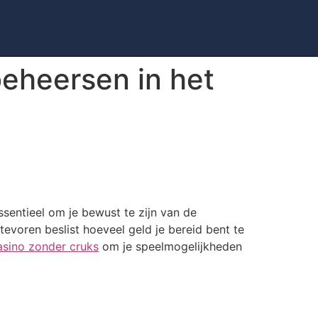
beheersen in het
sentieel om je bewust te zijn van de
tevoren beslist hoeveel geld je bereid bent te
asino zonder cruks
om je speelmogelijkheden