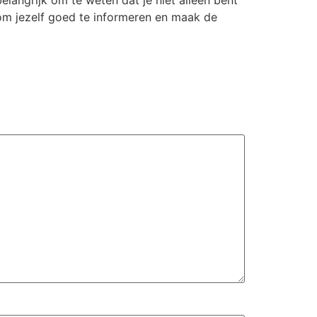
 om jezelf goed te informeren en maak de