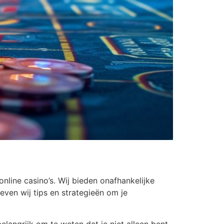
nline casino’s. Wij bieden onafhankelijke
en wij tips en strategieën om je
elangrijk om te weten dat je niet alleen bent