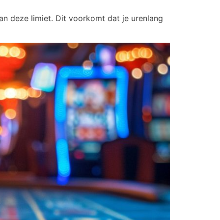
aan deze limiet. Dit voorkomt dat je urenlang