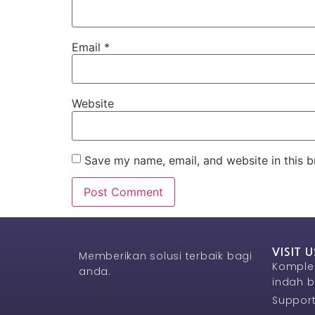
Email
*
Website
Save my name, email, and website in this b
VISIT U
Memberikan solusi terbaik bagi
Komple
anda.
indah bl
Suppo