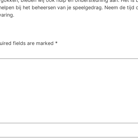
 helpen bij het beheersen van je speelgedrag. Neem de tijd
aring.
uired fields are marked
*