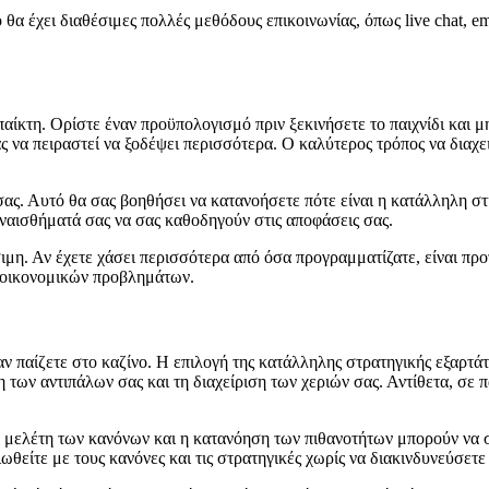
θα έχει διαθέσιμες πολλές μεθόδους επικοινωνίας, όπως live chat, e
παίκτη. Ορίστε έναν προϋπολογισμό πριν ξεκινήσετε το παιχνίδι και μ
ς να πειραστεί να ξοδέψει περισσότερα. Ο καλύτερος τρόπος να διαχει
ες σας. Αυτό θα σας βοηθήσει να κατανοήσετε πότε είναι η κατάλληλη σ
συναισθήματά σας να σας καθοδηγούν στις αποφάσεις σας.
σιμη. Αν έχετε χάσει περισσότερα από όσα προγραμματίζατε, είναι πρ
 ή οικονομικών προβλημάτων.
παίζετε στο καζίνο. Η επιλογή της κατάλληλης στρατηγικής εξαρτάται
 των αντιπάλων σας και τη διαχείριση των χεριών σας. Αντίθετα, σε π
. Η μελέτη των κανόνων και η κατανόηση των πιθανοτήτων μπορούν να
ιωθείτε με τους κανόνες και τις στρατηγικές χωρίς να διακινδυνεύσετε