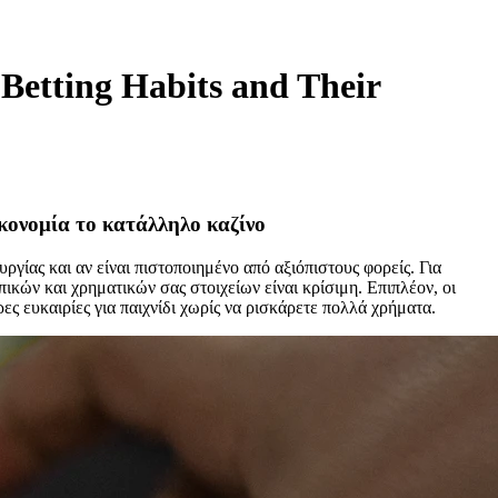
 Betting Habits and Their
ικονομία το κατάλληλο καζίνο
υργίας και αν είναι πιστοποιημένο από αξιόπιστους φορείς. Για
ικών και χρηματικών σας στοιχείων είναι κρίσιμη. Επιπλέον, οι
ς ευκαιρίες για παιχνίδι χωρίς να ρισκάρετε πολλά χρήματα.