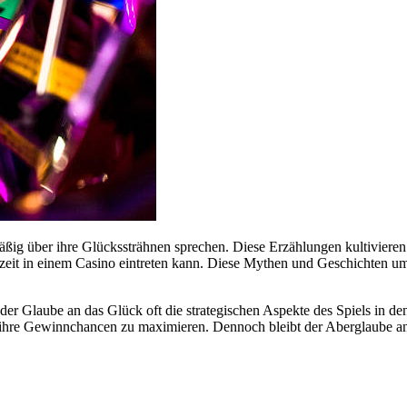
lmäßig über ihre Glückssträhnen sprechen. Diese Erzählungen kultivieren
ederzeit in einem Casino eintreten kann. Diese Mythen und Geschichten u
der Glaube an das Glück oft die strategischen Aspekte des Spiels in den
um ihre Gewinnchancen zu maximieren. Dennoch bleibt der Aberglaube an