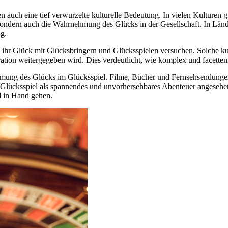
n auch eine tief verwurzelte kulturelle Bedeutung. In vielen Kulturen 
, sondern auch die Wahrnehmung des Glücks in der Gesellschaft. In Län
ig.
n ihr Glück mit Glücksbringern und Glücksspielen versuchen. Solche kul
tion weitergegeben wird. Dies verdeutlicht, wie komplex und facetten
mung des Glücks im Glücksspiel. Filme, Bücher und Fernsehsendungen
s Glücksspiel als spannendes und unvorhersehbares Abenteuer angesehen
d in Hand gehen.