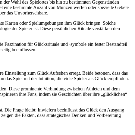
on der Wahl des Spielortes bis hin zu bestimmten Gegenständen
piel eine bestimmte Anzahl von Münzen werfen oder spezielle Gebete
 über das Unvorhersehbare.
timmte Karten oder Spielumgebungen ihm Glück bringen. Solche
gie der Spieler ist. Diese persönlichen Rituale verstärken den
ie Faszination für Glücksrituale und -symbole ein fester Bestandteil
seitig beeinflussen.
re Einstellung zum Glück Aufsehen erregt. Beide betonen, dass das
 das Spiel mit der Intuition, die viele Spieler als Glück empfinden.
wenden. Diese prominente Verbindung zwischen Athleten und dem
nspirieren ihre Fans, indem sie Geschichten über ihre „glücklichen“
t. Die Frage bleibt: Inwiefern beeinflusst das Glück den Ausgang
 zeigen die Fakten, dass strategisches Denken und Vorbereitung