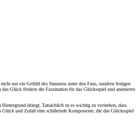
 nicht nur ein Gefühl des Staunens unter den Fans, sondern festigen
m das Glück fördern die Faszination für das Glücksspiel und animieren
 Hintergrund drängt. Tatsächlich ist es wichtig zu verstehen, dass
 Glück und Zufall eine schillernde Komponente, die das Glücksspiel