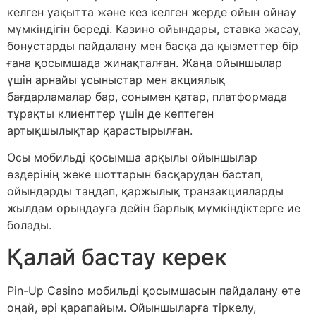
келген уақытта және кез келген жерде ойын ойнау
мүмкіндігін береді. Казино ойындары, ставка жасау,
бонустарды пайдалану мен басқа да қызметтер бір
ғана қосымшада жинақталған. Жаңа ойыншылар
үшін арнайы ұсыныстар мен акциялық
бағдарламалар бар, сонымен қатар, платформада
тұрақты клиенттер үшін де көптеген
артықшылықтар қарастырылған.
Осы мобильді қосымша арқылы ойыншылар
өздерінің жеке шоттарын басқарудан бастап,
ойындарды таңдап, қаржылық транзакцияларды
жылдам орындауға дейін барлық мүмкіндіктерге ие
болады.
Қалай бастау керек
Pin-Up Casino мобильді қосымшасын пайдалану өте
оңай, әрі қарапайым. Ойыншыларға тіркелу,