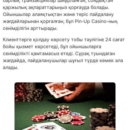
барлық транзакциялар шифрланған, сондықтан
қаржылық ақпараттарыңыз қорғауда болады.
Ойыншылар алаяқтықтан және теріс пайдалану
жағдайларынан қорғалған, бұл Pin-Up Casino-ның
сенімділігін арттырады.
Клиенттерге қолдау көрсету тобы тәулігіне 24 сағат
бойы қызмет көрсетеді, бұл ойыншыларға
сенімділікті қамтамасыз етеді. Сұрақ туындаған
жағдайда, пайдаланушылар шұғыл түрде көмек ала
алады.