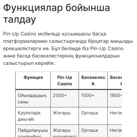
Функциялар бойынша
талдау
Pin-Up Casino мобильді қосымшасы басқа
платформалармен салыстырғанда бірқатар маңызды
ерекшеліктерге ие. Бұл бөлімде біз Pin-Up Casino
және басқа бәсекелестерінің функционалдарын
салыстырып көрейік:
Функция
Pin-Up
Бәсекелес
Бәсекелес
Casino
A
B
Ойындардың
2000+
1500+
1800+
саны
Қауіпсіздік
Жоғары
Орташа
Негізгі
деңгейі
Пайдаланушы
Жоғары
Орташа
Негізгі
тәжірибесі
интуитивті