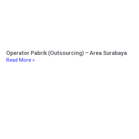
Operator Pabrik (Outsourcing) – Area Surabaya
Read More »