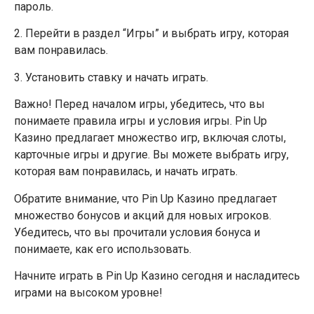
пароль.
2. Перейти в раздел “Игры” и выбрать игру, которая
вам понравилась.
3. Установить ставку и начать играть.
Важно! Перед началом игры, убедитесь, что вы
понимаете правила игры и условия игры. Pin Up
Казино предлагает множество игр, включая слоты,
карточные игры и другие. Вы можете выбрать игру,
которая вам понравилась, и начать играть.
Обратите внимание, что Pin Up Казино предлагает
множество бонусов и акций для новых игроков.
Убедитесь, что вы прочитали условия бонуса и
понимаете, как его использовать.
Начните играть в Pin Up Казино сегодня и насладитесь
играми на высоком уровне!