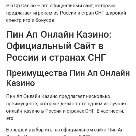
Pin Up Casino – это официальный сайт, который
предлагает игрокам из России и стран СНГ широкий
спектр игр и бонусов.
Пин Ап Онлайн Казино:
Официальный Сайт в
России и странах СНГ
Преимущества Пин Ап Онлайн
Казино
Пин Ап Онлайн Казино предлагает несколько
преимуществ, которые делают его одним из лучших
онлайн-казино в России и странах СНГ. В частности,
это:
Большой выбор игр: на официальном сайте Пин Ап