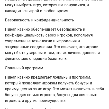
могут выбрать игру, которая им понравится, и
насладиться игрой в любое время.
Безопасность и конфиденциальность
Пинап казино обеспечивает безопасность и
конфиденциальность своих игроков, используя
современные технологии шифрования и
защищенные соединения. Это означает, что игроки
могут быть уверены в том, что их личные данные и
финансовые операции безопасны.
Лояльный программ
Пинап казино предлагает лояльный программ,
который позволяет игрокам получать бонусы и
преимущества за их игру. Это может включать в себя
бонусы для новых игроков, бонусы для лояльных
игроков, и другие преимущества.