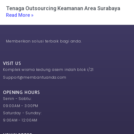
Tenaga Outsourcing Keamanan Area Surabaya
Read More »
Memberikan solusi terbaik bagi anda.
VISIT US
Komplek wisma kedung asem indah blok i/21
Support@membantuanda.com
OPENING HOURS
Senin - Sabtu:
09:00AM - 3:00PM
Saturday - Sunday:
9:00AM - 12:00AM