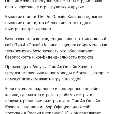
Онлайн Казино доступно более 1 000 игр, включая
слоты, карточные игры, рулетку и другие.
Высокие ставки: Пин Ап Онлайн Казино предлагает
высокие ставки, что обеспечивает выгодные
выигрыши для игроков.
Безопасность и конфиденциальность: официальный
сайт Пин Ап Онлайн Казино защищен современными
технологиями безопасности, что обеспечивает
безопасность и конфиденциальность игроков.
Промокоды и бонусы: Пин Ап Онлайн Казино
предлагает различные промокоды и бонусы, которые
помогут игрокам начать игру с выгодой.
Если вы ищете надежное и проверенное онлайн-
казино, где можно играть в любимые игры и
получать реальные выигрыши, то Пин Ап Онлайн
Казино – это ваш выбор. Официальный сайт
доступен в России и странах СНГ, и он предлагает