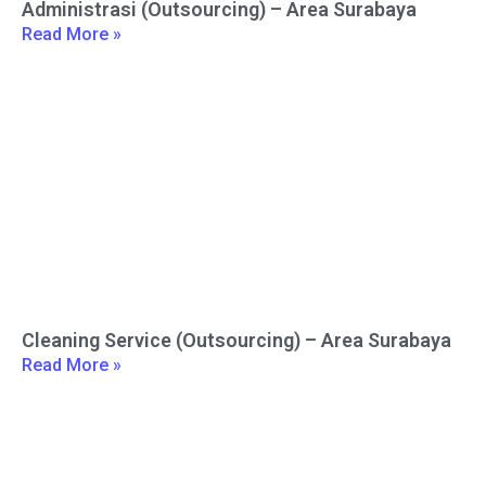
Administrasi (Outsourcing) – Area Surabaya
Read More »
Cleaning Service (Outsourcing) – Area Surabaya
Read More »