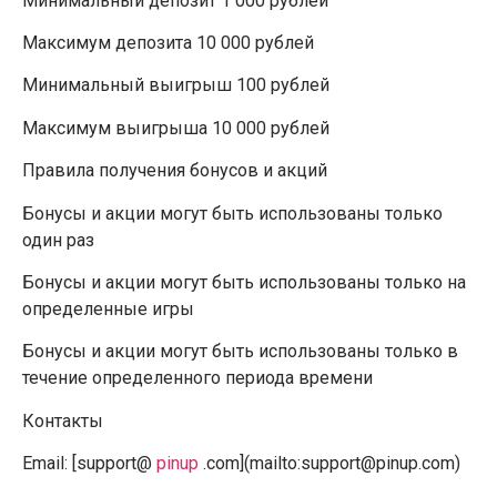
Минимальный депозит 1 000 рублей
Максимум депозита 10 000 рублей
Минимальный выигрыш 100 рублей
Максимум выигрыша 10 000 рублей
Правила получения бонусов и акций
Бонусы и акции могут быть использованы только
один раз
Бонусы и акции могут быть использованы только на
определенные игры
Бонусы и акции могут быть использованы только в
течение определенного периода времени
Контакты
Email: [support@
pinup
.com](mailto:support@pinup.com)