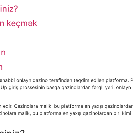
iniz?
an keçmək
un
n
tənabbi onlayn qazino tərəfindən təqdim edilən platforma. 
in Up giriş prossesinin basqa qazinolardan fərqli yeri, onl
 edir. Qazinolara malik, bu platforma ən yaxşı qazinolardan
zinolara malik, bu platforma ən yaxşı qazinolardan biri kim