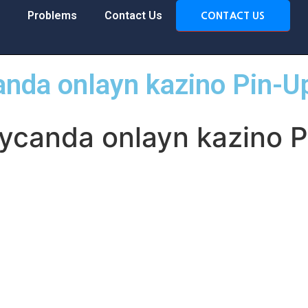
Problems
Contact Us
CONTACT US
anda onlayn kazino Pin-
aycanda onlayn kazino 