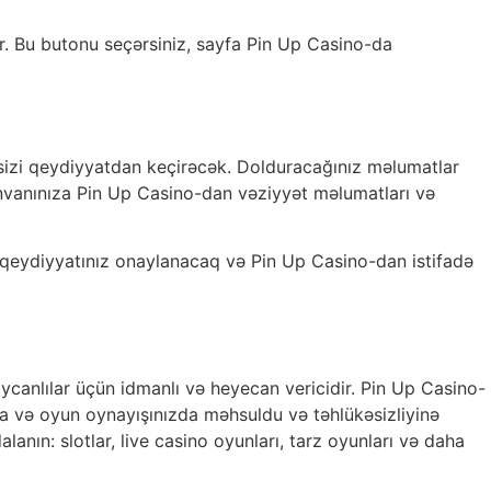
ır. Bu butonu seçərsiniz, sayfa Pin Up Casino-da
 sizi qeydiyyatdan keçirəcək. Dolduracağınız məlumatlar
ünvanınıza Pin Up Casino-dan vəziyyət məlumatları və
eydiyyatınız onaylanacaq və Pin Up Casino-dan istifadə
aycanlılar üçün idmanlı və heyecan vericidir. Pin Up Casino-
na və oyun oynayışınızda məhsuldu və təhlükəsizliyinə
nın: slotlar, live casino oyunları, tarz oyunları və daha