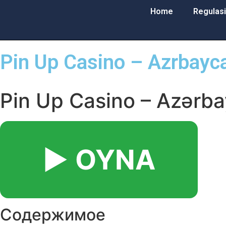
Home
Regulasi
Pin Up Casino – Azrbayc
Pin Up Casino – Azərb
▶️ OYNA
Содержимое